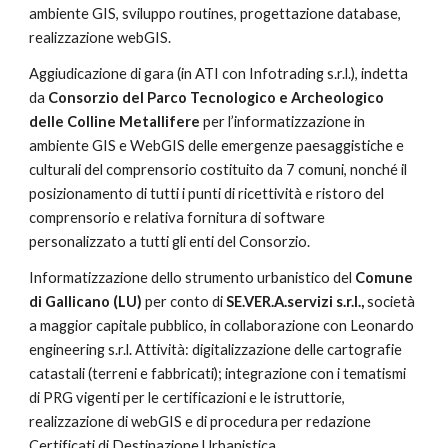
ambiente GIS, sviluppo routines, progettazione database, 
realizzazione webGIS.
Aggiudicazione di gara (in ATI con Infotrading s.r.l.), indetta 
da 
Consorzio del Parco Tecnologico e Archeologico 
delle Colline Metallifere 
per l’informatizzazione in 
ambiente GIS e WebGIS delle emergenze paesaggistiche e 
culturali del comprensorio costituito da 7 comuni, nonché il 
posizionamento di tutti i punti di ricettività e ristoro del 
comprensorio e relativa fornitura di software 
personalizzato a tutti gli enti del Consorzio.
Informatizzazione dello strumento urbanistico del 
Comune 
di Gallicano (LU) 
per conto di 
SE.VER.A.servizi s.r.l., 
società 
a maggior capitale pubblico, in collaborazione con Leonardo 
engineering s.r.l. Attività: digitalizzazione delle cartografie 
catastali (terreni e fabbricati); integrazione con i tematismi 
di PRG vigenti per le certificazioni e le istruttorie, 
realizzazione di webGIS e di procedura per redazione 
Certificati di Destinazione Urbanistica.