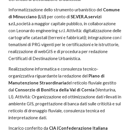
Informatizzazione dello strumento urbanistico del 
Comune 
di Minucciano (LU) 
per conto di 
SE.VER.A.servizi 
s.r.l.,
società a maggior capitale pubblico, in collaborazione 
con Leonardo engineering s.r.l. Attività: digitalizzazione delle 
cartografie catastali (terreni e fabbricati); integrazione con i 
tematismi di PRG vigenti per le certificazioni e le istruttorie, 
realizzazione di webGIS e di procedura per redazione 
Certificati di Destinazione Urbanistica.
Realizzazione informatica e consulenza tecnico-
organizzativa riguardante la redazione del 
Piano di 
Manutenzione Straordinaria
del reticolo fluviale gestito 
dal
 Consorzio di Bonifica della Val di Cornia 
(Venturina, 
LI). Attività: Organizzazione ed ottimizzazione dati rilevati in 
ambiente GIS, progettazione di banca dati sulle criticità e sul 
reticolo di drenaggio fluviale, consulenza tecnica ed 
interpretazione dati.
Incarico conferito da 
CIA (Confederazione Italiana 