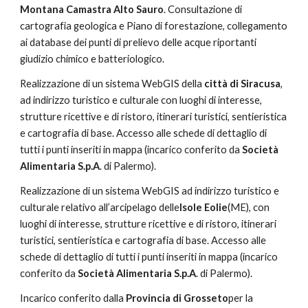
Montana Camastra Alto Sauro
. Consultazione di 
cartografia geologica e Piano di forestazione, collegamento 
ai database dei punti di prelievo delle acque riportanti 
giudizio chimico e batteriologico.
Realizzazione di un sistema WebGIS della 
città di Siracusa
, 
ad indirizzo turistico e culturale con luoghi di interesse, 
strutture ricettive e di ristoro, itinerari turistici, sentieristica 
e cartografia di base. Accesso alle schede di dettaglio di 
tutti i punti inseriti in mappa (incarico conferito da 
Società 
Alimentaria S.p.A
. di Palermo).
Realizzazione di un sistema WebGIS ad indirizzo turistico e 
culturale relativo all’arcipelago delle
Isole Eolie
(ME), con 
luoghi di interesse, strutture ricettive e di ristoro, itinerari 
turistici, sentieristica e cartografia di base. Accesso alle 
schede di dettaglio di tutti i punti inseriti in mappa (incarico 
conferito da 
Società Alimentaria S.p.A
. di Palermo).
Incarico conferito dalla 
Provincia di Grosseto
per la 