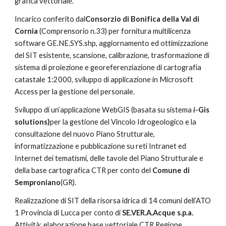
grafica vettoriale.
Incarico conferito dal
Consorzio di Bonifica della Val di 
Cornia 
(Comprensorio n.33) per fornitura multilicenza 
software GE.NE.SYS.shp, aggiornamento ed ottimizzazione 
del SIT esistente, scansione, calibrazione, trasformazione di 
sistema di proiezione e georeferenziazione di cartografia 
catastale 1:2000, sviluppo di applicazione in Microsoft 
Access per la gestione del personale.
Sviluppo di un’applicazione WebGIS (basata su sistema 
i
-Gis 
solutions)
per la gestione del Vincolo Idrogeologico e la 
consultazione del nuovo Piano Strutturale, 
informatizzazione e pubblicazione su reti Intranet ed 
Internet dei tematismi, delle tavole del Piano Strutturale e 
della base cartografica CTR per conto del 
Comune di 
Semproniano
(GR).
Realizzazione di SIT della risorsa idrica di 14 comuni dell’ATO 
1 Provincia di Lucca per conto di 
SE.VER.A.Acque s.p.a. 
Attività: elaborazione base vettoriale CTR Regione 